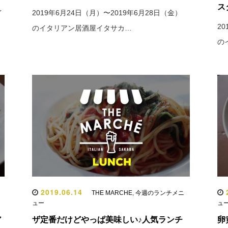
ス
イ
2019年6月24日（月）〜2019年6月28日（金）
2
のイタリアン居酒屋イタサカ…
の
2019.06.14
2
メ
THE MARCHE
,
今週のランチメニ
ュー
ュ
ア
ザ定番だけどやっぱ美味しい♪人気ランチ
卵