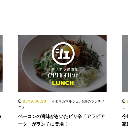
2019.06.20
2
イタサカマルシェ
,
今週のランチメ
ニュー
ュ
の
ベーコンの旨味がきいたピリ辛「アラビア
今
ータ」がランチに登場！
家