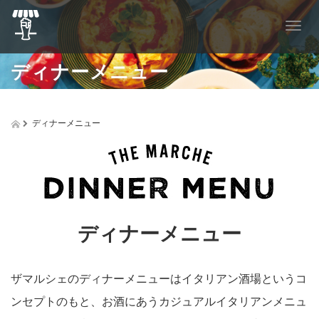
T
o
g
ディナーメニュー
g
l
e
n
ディナーメニュー
a
v
i
g
a
t
i
o
ディナーメニュー
n
ザマルシェのディナーメニューはイタリアン酒場というコ
ンセプトのもと、お酒にあうカジュアルイタリアンメニュ