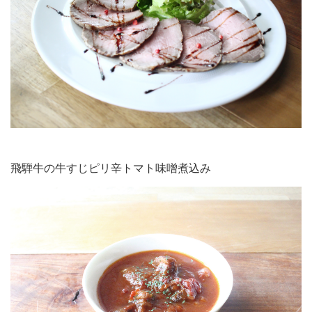
飛騨牛の牛すじピリ辛トマト味噌煮込み