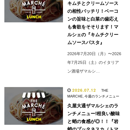
キムチとクリームソース
の相性バッチリ！ベーコ
ンの旨味と白菜の歯応え
も食欲をそそります！マ
ルシェの『キムチクリー
ムソースパスタ』
2026年7月20日（月）〜2026
年7月25日（土）のイタリア
ン酒場ザマルシ…
2026.07.12
THE
MARCHE
,
今週のランチメニュー
久屋大通ザマルシェのラ
ンチメニュー!程良い酸味
と蛸の食感が◎！！『岩
蛸のプッタネスカ（トマ