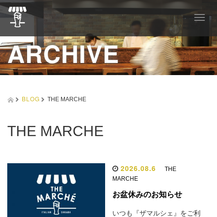
T
o
g
ARCHIVE
g
l
e
n
a
v
BLOG
THE MARCHE
i
g
a
THE MARCHE
t
i
o
n
2026.08.6
THE
MARCHE
お盆休みのお知らせ
いつも『ザマルシェ』をご利