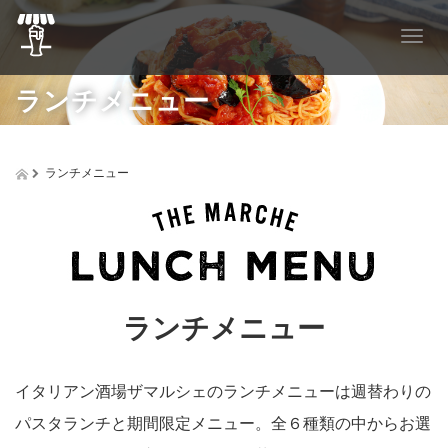
T
o
g
ランチメニュー
g
l
e
n
ランチメニュー
a
v
i
g
a
t
i
o
ランチメニュー
n
イタリアン酒場ザマルシェのランチメニューは週替わりの
パスタランチと期間限定メニュー。全６種類の中からお選