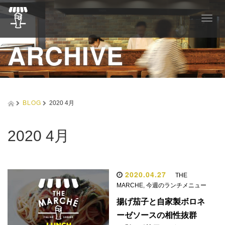
T
o
g
ARCHIVE
g
l
e
n
a
v
BLOG
2020 4月
i
g
a
2020 4月
t
i
o
n
2020.04.27
THE
MARCHE
,
今週のランチメニュー
揚げ茄子と自家製ボロネ
ーゼソースの相性抜群