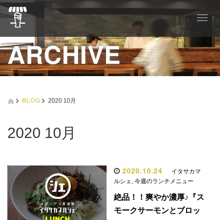
T
o
g
ARCHIVE
g
l
e
n
a
v
BLOG
2020 10月
i
g
a
2020 10月
t
i
o
n
2020.10.24
イタサカマ
ルシェ
,
今週のランチメニュー
絶品！！爽やか濃厚♪『ス
モークサーモンとブロッ