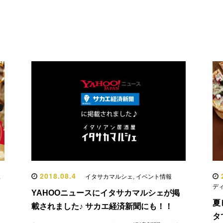
2018.08.4
2
,
イタサカマルシェ
,
イベント情報
デ
YAHOOニュースにイタサカマルシェが掲
夏
載されました♪ サカエ経済新聞にも！！
タ