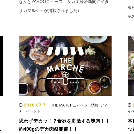
なんとYAHOOニュース、サカエ経済新聞にイタ
秋
東
サカマルシェが掲載されました♪ …
第
2018.07.7
2
THE MARCHE
,
イベント情報
,
ディ
ナーイベント
イ
！
思わずデカッ！？食欲を刺激する塊肉！！
本
れ
約400gのデカ肉祭開催！！
つ