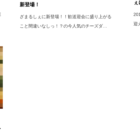
ぇ
新登場！
E
2
ざまるしぇに新登場！！歓送迎会に盛り上がる
迎
こと間違いなしっ！？の今人気のチーズダ…
ン