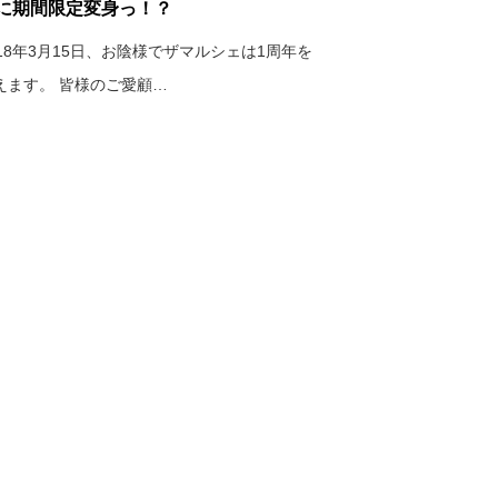
に期間限定変身っ！？
018年3月15日、お陰様でザマルシェは1周年を
えます。 皆様のご愛顧…