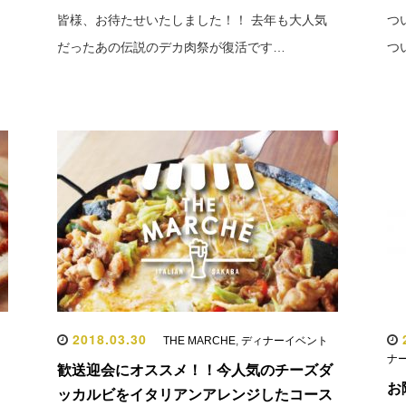
皆様、お待たせいたしました！！ 去年も大人気
つ
だったあの伝説のデカ肉祭が復活です…
つ
2018.03.30
2
THE MARCHE
,
ディナーイベント
ナ
歓送迎会にオススメ！！今人気のチーズダ
お
ッカルビをイタリアンアレンジしたコース