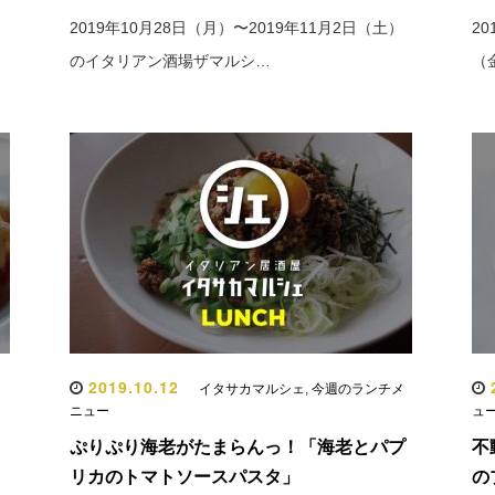
）
2019年10月28日（月）〜2019年11月2日（土）
20
のイタリアン酒場ザマルシ…
（
2019.10.12
2
イタサカマルシェ
,
今週のランチメ
ニュー
ュ
ぷりぷり海老がたまらんっ！「海老とパプ
不
リカのトマトソースパスタ」
の