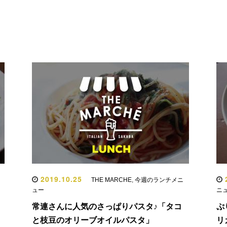
2019.10.25
2
メ
THE MARCHE
,
今週のランチメニ
ュー
ニ
常連さんに人気のさっぱりパスタ♪「タコ
ぷ
」
と枝豆のオリーブオイルパスタ」
リ