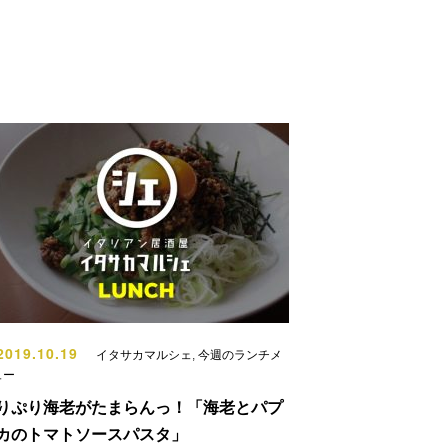
019.10.19
イタサカマルシェ
,
今週のランチメ
ュー
りぷり海老がたまらんっ！「海老とパプ
カのトマトソースパスタ」