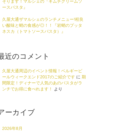
そります！マルシェの『キムチクリームソ
ースパスタ』
久屋大通ザマルシェのランチメニュー!程良
い酸味と蛸の食感が◎！！『岩蛸のプッタ
ネスカ（トマトソースパスタ）』
最近のコメント
久屋大通周辺のイベント情報！ベルギービ
ールウィークエンド2017のご紹介です
に
期
間限定！ディナーで人気のあのパスタがラ
ンチでお得に食べれます！
より
アーカイブ
2026年8月