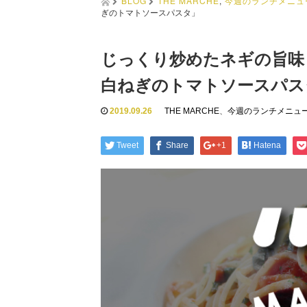
BLOG
THE MARCHE
,
今週のランチメニュ
ぎのトマトソースパスタ」
じっくり炒めたネギの旨味
白ねぎのトマトソースパス
2019.09.26
THE MARCHE
、
今週のランチメニュ
Tweet
Share
+1
Hatena