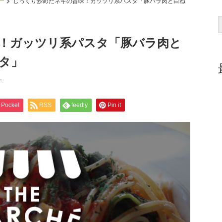
ー
じっくり炒めたネギの旨味！ガッツリ系パスタ「豚バラ肉と白ね
！ガッツリ系パスタ「豚バラ肉と
タ」
ー
Pocket
RSS
feedly
Pin it