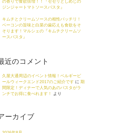
の香りで食欲倍増！！『セセリとしめじの
ジンジャートマトソースパスタ』
キムチとクリームソースの相性バッチリ！
ベーコンの旨味と白菜の歯応えも食欲をそ
そります！マルシェの『キムチクリームソ
ースパスタ』
最近のコメント
久屋大通周辺のイベント情報！ベルギービ
ールウィークエンド2017のご紹介です
に
期
間限定！ディナーで人気のあのパスタがラ
ンチでお得に食べれます！
より
アーカイブ
2026年8月