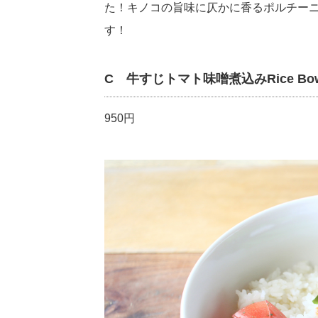
た！キノコの旨味に仄かに香るポルチー
す！
C 牛すじトマト味噌煮込みRice Bow
950円