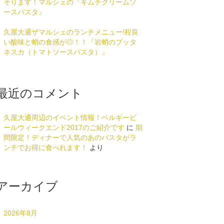
そります！マルシェの『キムチクリームソ
ースパスタ』
久屋大通ザマルシェのランチメニュー!程良
い酸味と蛸の食感が◎！！『岩蛸のプッタ
ネスカ（トマトソースパスタ）』
最近のコメント
久屋大通周辺のイベント情報！ベルギービ
ールウィークエンド2017のご紹介です
に
期
間限定！ディナーで人気のあのパスタがラ
ンチでお得に食べれます！
より
アーカイブ
2026年8月