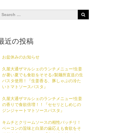
最近の投稿
お盆休みのお知らせ
久屋大通ザマルシェのランチメニュー!生姜
が暑い夏でも食欲をそそる♪製麺所直送の生
パスタ使用！『生姜香る、豚しゃぶの冷た
いトマトソースパスタ』
久屋大通ザマルシェのランチメニュー!生姜
の香りで食欲倍増！！『セセリとしめじの
ジンジャートマトソースパスタ』
キムチとクリームソースの相性バッチリ！
ベーコンの旨味と白菜の歯応えも食欲をそ