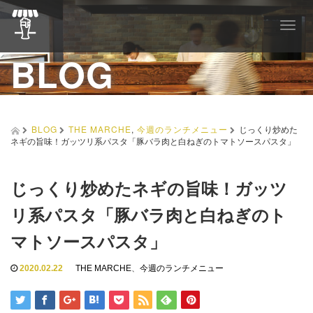
T
o
BLOG
g
g
l
e
n
a
BLOG
THE MARCHE
,
今週のランチメニュー
じっくり炒めた
v
ネギの旨味！ガッツリ系パスタ「豚バラ肉と白ねぎのトマトソースパスタ」
i
g
a
じっくり炒めたネギの旨味！ガッツ
t
i
リ系パスタ「豚バラ肉と白ねぎのト
o
n
マトソースパスタ」
2020.02.22
THE MARCHE
、
今週のランチメニュー