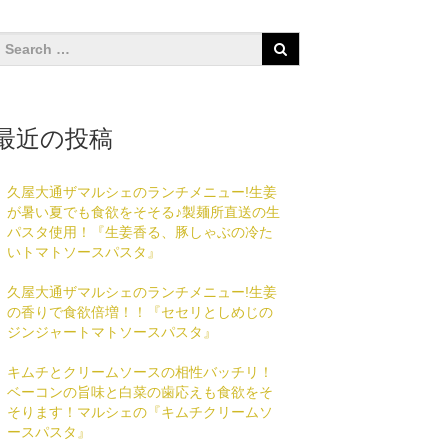
最近の投稿
久屋大通ザマルシェのランチメニュー!生姜
が暑い夏でも食欲をそそる♪製麺所直送の生
パスタ使用！『生姜香る、豚しゃぶの冷た
いトマトソースパスタ』
久屋大通ザマルシェのランチメニュー!生姜
の香りで食欲倍増！！『セセリとしめじの
ジンジャートマトソースパスタ』
キムチとクリームソースの相性バッチリ！
ベーコンの旨味と白菜の歯応えも食欲をそ
そります！マルシェの『キムチクリームソ
ースパスタ』