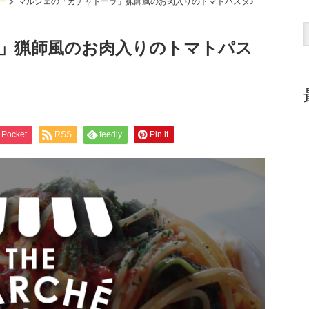
ー
マルシェの「カチャトーラ」猟師風のお肉入りのトマトパスタ♪
」猟師風のお肉入りのトマトパス
Pocket
RSS
feedly
Pin it