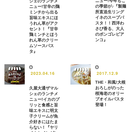
ニュー!今年もこ
シェのランチメ
の季節が♪『製麺
ニュー!甘辛の鶏
所直送生リング
ミンチから出る
イネのスープパ
旨味エキスにほ
スタ！！西洋わ
うれん草がアク
さび香る、大人
セント！『甘辛
のボンゴレビア
鶏ミンチとほう
ンコ』
れん草のクリー
ムソースパス
タ』
2023.04.16
2017.12.9
THE・和風!大根
おろしがのった
久屋大通ザマル
桜海老のオリー
シェのランチメ
ブオイルパスタ
ニュー!イカのプ
登場！
リッと食感と旨
味エキスに明太
子クリームが魚
介好きにはたま
らない！『ヤリ