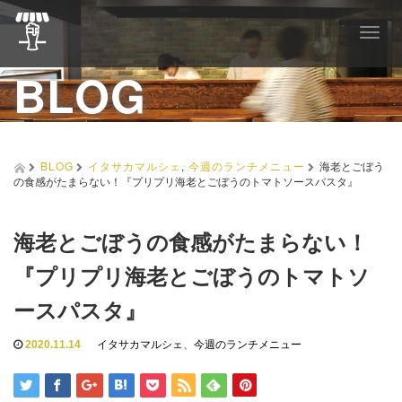
T
o
BLOG
g
g
l
e
n
a
BLOG
イタサカマルシェ
,
今週のランチメニュー
海老とごぼう
v
の食感がたまらない！『プリプリ海老とごぼうのトマトソースパスタ』
i
g
a
海老とごぼうの食感がたまらない！
t
i
『プリプリ海老とごぼうのトマトソ
o
n
ースパスタ』
2020.11.14
イタサカマルシェ
、
今週のランチメニュー