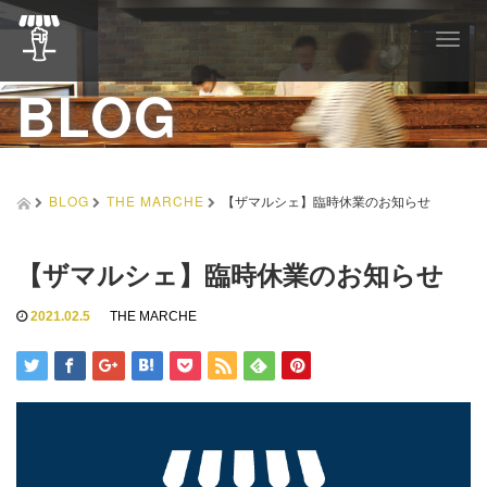
T
o
BLOG
g
g
l
e
n
a
BLOG
THE MARCHE
【ザマルシェ】臨時休業のお知らせ
v
i
g
【ザマルシェ】臨時休業のお知らせ
a
t
2021.02.5
THE MARCHE
i
o
n