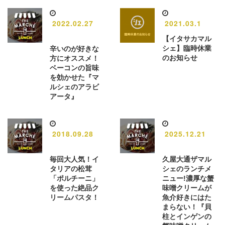
2022.02.27
2021.03.1
【イタサカマル
シェ】臨時休業
辛いのが好きな
のお知らせ
方にオススメ！
ベーコンの旨味
を効かせた『マ
ルシェのアラビ
アータ』
2018.09.28
2025.12.21
毎回大人気！イ
久屋大通ザマル
タリアの松茸
シェのランチメ
「ポルチーニ」
ニュー!濃厚な蟹
を使った絶品ク
味噌クリームが
リームパスタ！
魚介好きにはた
まらない！『貝
柱とインゲンの