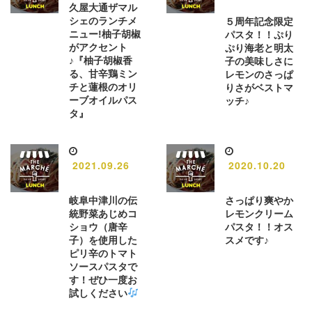
久屋大通ザマル
シェのランチメ
５周年記念限定
ニュー!柚子胡椒
パスタ！！ぷり
がアクセント
ぷり海老と明太
♪『柚子胡椒香
子の美味しさに
る、甘辛鶏ミン
レモンのさっぱ
チと蓮根のオリ
りさがベストマ
ーブオイルパス
ッチ♪
タ』
2021.09.26
2020.10.20
岐阜中津川の伝
さっぱり爽やか
統野菜あじめコ
レモンクリーム
ショウ（唐辛
パスタ！！オス
子）を使用した
スメです♪
ピリ辛のトマト
ソースパスタで
す！ぜひ一度お
試しください