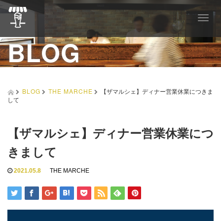
T
o
BLOG
g
g
l
e
n
a
BLOG
THE MARCHE
【ザマルシェ】ディナー営業休業につきま
v
して
i
g
a
【ザマルシェ】ディナー営業休業につ
t
i
きまして
o
n
2021.05.8
THE MARCHE