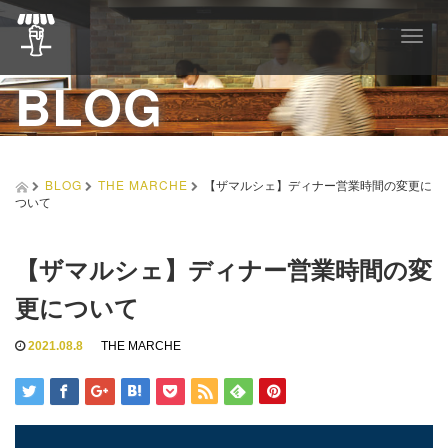
T
o
BLOG
g
g
l
e
n
a
BLOG
THE MARCHE
【ザマルシェ】ディナー営業時間の変更に
v
ついて
i
g
a
【ザマルシェ】ディナー営業時間の変
t
i
更について
o
n
2021.08.8
THE MARCHE