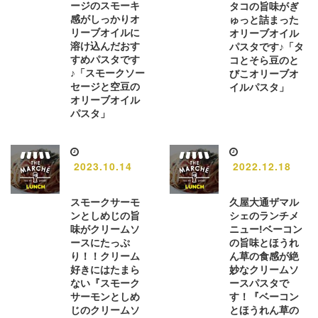
ージのスモーキ
タコの旨味がぎ
感がしっかりオ
ゅっと詰まった
リーブオイルに
オリーブオイル
溶け込んだおす
パスタです♪「タ
すめパスタです
コとそら豆のと
♪「スモークソー
びこオリーブオ
セージと空豆の
イルパスタ」
オリーブオイル
パスタ」
2023.10.14
2022.12.18
スモークサーモ
久屋大通ザマル
ンとしめじの旨
シェのランチメ
味がクリームソ
ニュー!ベーコン
ースにたっぷ
の旨味とほうれ
り！！クリーム
ん草の食感が絶
好きにはたまら
妙なクリームソ
ない『スモーク
ースパスタで
サーモンとしめ
す！『ベーコン
じのクリームソ
とほうれん草の