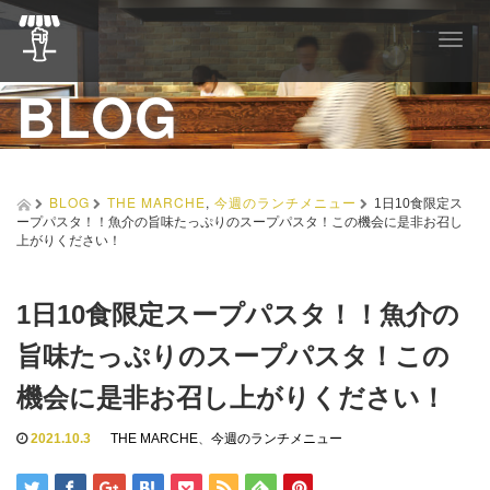
T
o
BLOG
g
g
l
e
n
a
BLOG
THE MARCHE
,
今週のランチメニュー
1日10食限定ス
v
ープパスタ！！魚介の旨味たっぷりのスープパスタ！この機会に是非お召し
i
上がりください！
g
a
t
1日10食限定スープパスタ！！魚介の
i
o
旨味たっぷりのスープパスタ！この
n
機会に是非お召し上がりください！
2021.10.3
THE MARCHE
、
今週のランチメニュー