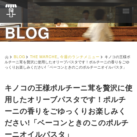
T
o
BLOG
g
g
l
e
n
a
BLOG
THE MARCHE
,
今週のランチメニュー
キノコの王様ポ
v
ルチーニ茸を贅沢に使用したオリーブパスタです！ポルチーニの香りをごゆ
i
っくりお楽しみください!「ベーコンときのこのポルチーニオイルパスタ」
g
a
t
キノコの王様ポルチーニ茸を贅沢に使
i
o
用したオリーブパスタです！ポルチ
n
ーニの香りをごゆっくりお楽しみく
ださい!「ベーコンときのこのポルチ
ーニオイルパスタ」