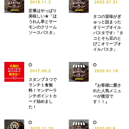
2019.11.2
2022.07.31
定番はやっぱり
美味しい★「ほ
タコの旨味がぎ
うれん草とサー
ゅっと詰まった
モンのクリーム
オリーブオイル
ソースパスタ」
パスタです♪「タ
コとそら豆のと
びこオリーブオ
イルパスタ」
2017.09.2
2020.01.18
スタンプ３つで
ランチ１食無
『お客様に愛さ
料！マンデーラ
れた人気メニュ
ンチポイントカ
ーが復活で
ード始めまし
す！！』
た！
2020.11.30
2020.05.9