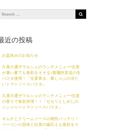
最近の投稿
お盆休みのお知らせ
久屋大通ザマルシェのランチメニュー!生姜
が暑い夏でも食欲をそそる♪製麺所直送の生
パスタ使用！『生姜香る、豚しゃぶの冷た
いトマトソースパスタ』
久屋大通ザマルシェのランチメニュー!生姜
の香りで食欲倍増！！『セセリとしめじの
ジンジャートマトソースパスタ』
キムチとクリームソースの相性バッチリ！
ベーコンの旨味と白菜の歯応えも食欲をそ