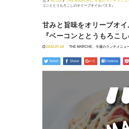
BLOG
THE MARCHE
,
今週のランチメニュ
コンととうもろこしのオリーブオイルパスタ』
甘みと旨味をオリーブオイ
『ベーコンととうもろこし
2022.07.24
THE MARCHE
、
今週のランチメニュ
Tweet
Share
+1
Hatena