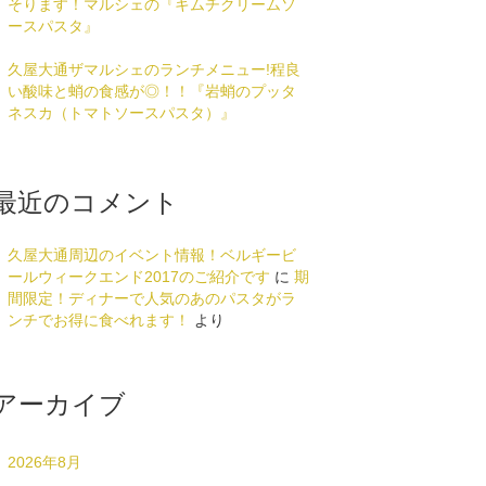
そります！マルシェの『キムチクリームソ
ースパスタ』
久屋大通ザマルシェのランチメニュー!程良
い酸味と蛸の食感が◎！！『岩蛸のプッタ
ネスカ（トマトソースパスタ）』
最近のコメント
久屋大通周辺のイベント情報！ベルギービ
ールウィークエンド2017のご紹介です
に
期
間限定！ディナーで人気のあのパスタがラ
ンチでお得に食べれます！
より
アーカイブ
2026年8月