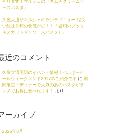
そります！マルシェの『キムチクリームソ
ースパスタ』
久屋大通ザマルシェのランチメニュー!程良
い酸味と蛸の食感が◎！！『岩蛸のプッタ
ネスカ（トマトソースパスタ）』
最近のコメント
久屋大通周辺のイベント情報！ベルギービ
ールウィークエンド2017のご紹介です
に
期
間限定！ディナーで人気のあのパスタがラ
ンチでお得に食べれます！
より
アーカイブ
2026年8月