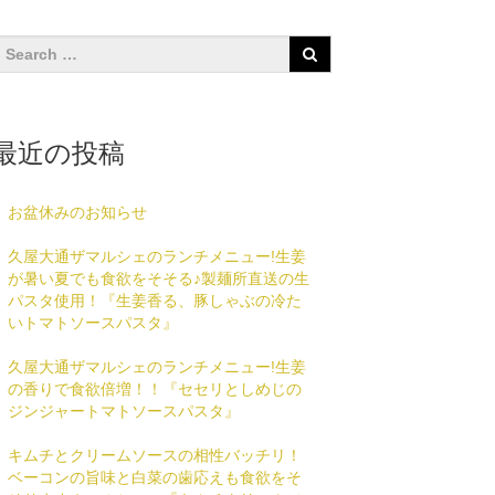
最近の投稿
お盆休みのお知らせ
久屋大通ザマルシェのランチメニュー!生姜
が暑い夏でも食欲をそそる♪製麺所直送の生
パスタ使用！『生姜香る、豚しゃぶの冷た
いトマトソースパスタ』
久屋大通ザマルシェのランチメニュー!生姜
の香りで食欲倍増！！『セセリとしめじの
ジンジャートマトソースパスタ』
キムチとクリームソースの相性バッチリ！
ベーコンの旨味と白菜の歯応えも食欲をそ