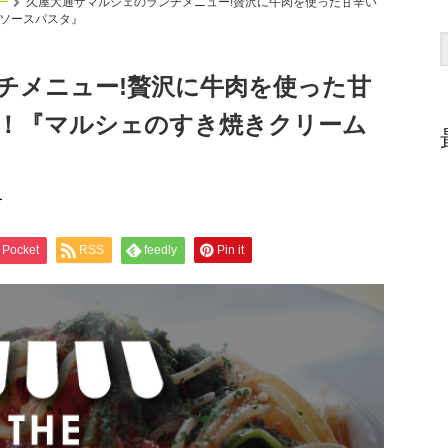
ー
久屋大通ザマルシェのランチメニュー!贅沢に牛肉を使った甘辛い
ソースパスタ』
チメニュー!贅沢に牛肉を使った甘
！『マルシェのすき焼きクリーム
ー
Pocket
RSS
feedly
Pin it