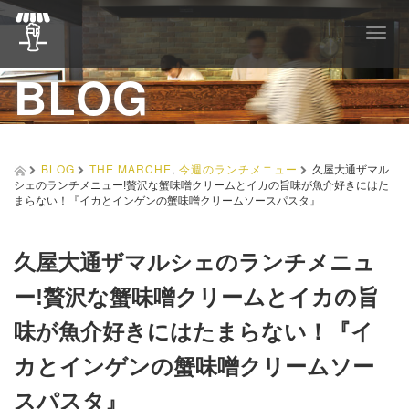
T
o
BLOG
g
g
l
e
n
a
BLOG
THE MARCHE
,
今週のランチメニュー
久屋大通ザマル
v
シェのランチメニュー!贅沢な蟹味噌クリームとイカの旨味が魚介好きにはた
i
まらない！『イカとインゲンの蟹味噌クリームソースパスタ』
g
a
t
久屋大通ザマルシェのランチメニュ
i
o
ー!贅沢な蟹味噌クリームとイカの旨
n
味が魚介好きにはたまらない！『イ
カとインゲンの蟹味噌クリームソー
スパスタ』