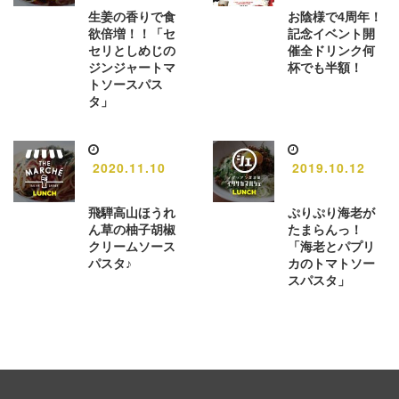
生姜の香りで食
お陰様で4周年！
欲倍増！！「セ
記念イベント開
セリとしめじの
催全ドリンク何
ジンジャートマ
杯でも半額！
トソースパス
タ」
2020.11.10
2019.10.12
飛騨高山ほうれ
ぷりぷり海老が
ん草の柚子胡椒
たまらんっ！
クリームソース
「海老とパプリ
パスタ♪
カのトマトソー
スパスタ」