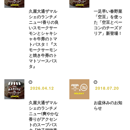
久屋大通ザマル
一足早い春野菜
シェのランチメ
「空豆」を使っ
ニュー!香りの良
た「空豆とベー
いスモークサー
コンのチーズド
モンとシャキシ
リア」新登場！
ャキ牛蒡のトマ
トパスタ！『ス
モークサーモン
と焼き牛蒡のト
マトソースパス
タ』
2026.04.12
2018.07.20
久屋大通ザマル
お盆休みのお知
シェのランチメ
らせ
ニュー!爽やかな
香りがアクセン
トのスープパス