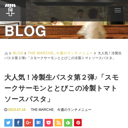
T
o
BLOG
g
g
l
e
n
a
BLOG
THE MARCHE
,
今週のランチメニュー
大人気！冷製生
v
パスタ第２弾♪「スモークサーモンととびこの冷製トマトソースパスタ」
i
g
a
大人気！冷製生パスタ第２弾♪「スモ
t
i
ークサーモンととびこの冷製トマト
o
n
ソースパスタ」
2023.07.16
THE MARCHE
、
今週のランチメニュー