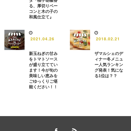
タ『柚子胡椒香
る、厚切りベー
コンと木の子の
和風仕立て』
2021.04.26
2018.02.21
新玉ねぎの甘み
ザマルシェのデ
をトマトソース
ィナー冬メニュ
が盛り立ててい
ー人気ランキン
ます！今が旬の
グ発表！気にな
美味しい恵みを
る1位は？？
ごゆっくりご堪
能ください！！