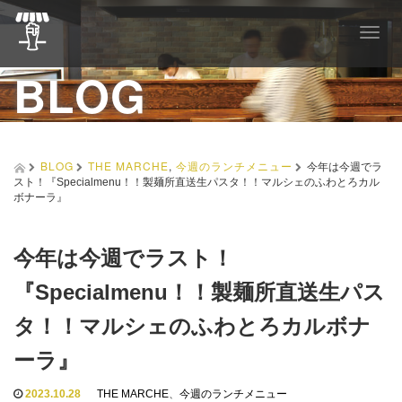
T
o
BLOG
g
g
l
e
n
a
BLOG
THE MARCHE
,
今週のランチメニュー
今年は今週でラ
v
スト！『Specialmenu！！製麺所直送生パスタ！！マルシェのふわとろカル
i
ボナーラ』
g
a
t
今年は今週でラスト！
i
o
『Specialmenu！！製麺所直送生パス
n
タ！！マルシェのふわとろカルボナ
ーラ』
2023.10.28
THE MARCHE
、
今週のランチメニュー