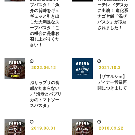
プパスタ！！魚
ーテレ ドデスカ
介の旨味をギュ
に出演！ 進化系
ギュッと引き出
ナゴヤ飯「混ぜ
した大満足なス
パスタ」が取材
ープパスタ！こ
されました！
の機会に是非お
召し上がりくだ
さい！
2022.06.12
2021.10.3
【ザマルシェ】
ディナー営業再
ぷりっプリの食
開につきまして
感がたまらない
♪「海老とパプリ
カのトマトソー
スパスタ」
2019.08.31
2018.09.22