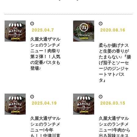
2025.04.7
2020.08.16
久屋大通ザマル
シェのランチメ
柔らか揚げナス
ニュー！肉祭り
と生姜の香りが
第２弾！！人気
たまらない♪『揚
の定番パスタも
げ茄子とソーセ
登場♪
ージのジンジャ
ートマトパス
タ』
2025.04.19
2026.03.15
久屋大通ザマル
久屋大通ザマル
シェのランチメ
シェのランチメ
ニュー!今年
ニュー!牛肉から
も！！中津川直
出る旨味エキス