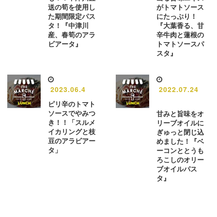
送の筍を使用し
がトマトソース
た期間限定パス
にたっぷり！
タ！『中津川
『大葉香る、甘
産、春筍のアラ
辛牛肉と蓮根の
ビアータ』
トマトソースパ
スタ』
2023.06.4
2022.07.24
ピリ辛のトマト
ソースでやみつ
甘みと旨味をオ
き！！「スルメ
リーブオイルに
イカリングと枝
ぎゅっと閉じ込
豆のアラビアー
めました！『ベ
タ」
ーコンととうも
ろこしのオリー
ブオイルパス
タ』