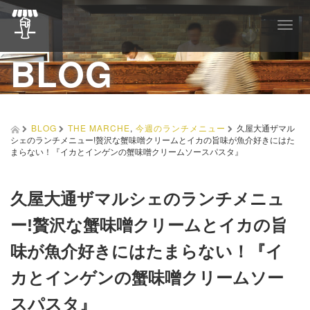
T
o
BLOG
g
g
l
e
n
a
BLOG
THE MARCHE
,
今週のランチメニュー
久屋大通ザマル
v
シェのランチメニュー!贅沢な蟹味噌クリームとイカの旨味が魚介好きにはた
i
まらない！『イカとインゲンの蟹味噌クリームソースパスタ』
g
a
t
久屋大通ザマルシェのランチメニュ
i
o
ー!贅沢な蟹味噌クリームとイカの旨
n
味が魚介好きにはたまらない！『イ
カとインゲンの蟹味噌クリームソー
スパスタ』