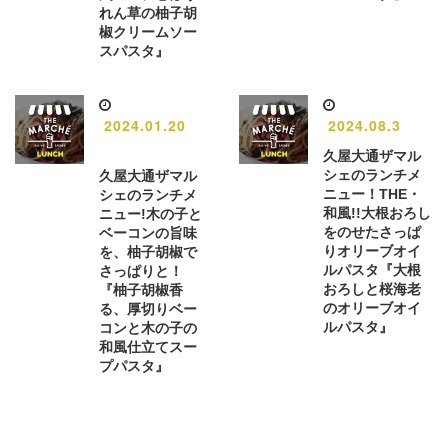
れん草の柚子胡
椒クリームソー
スパスタ』
2024.01.20
2024.08.3
久屋大通ザマル
シェのランチメ
久屋大通ザマル
ニュー！THE・
シェのランチメ
和風!!大根おろし
ニュー!木の子と
をのせたさっぱ
ベーコンの旨味
りオリーブオイ
を、柚子胡椒で
ルパスタ『大根
さっぱりと！
おろしと桜海老
『柚子胡椒香
のオリーブオイ
る、厚切りベー
ルパスタ』
コンと木の子の
和風仕立てスー
プパスタ』