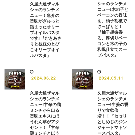
シェのランチメ
久屋大通ザマル
ニュー!木の子と
シェのランチメ
ベーコンの旨味
ニュー！魚介の
を、柚子胡椒で
旨味がぎゅっと
さっぱりと！
詰まったオリー
『柚子胡椒香
ブオイルパスタ
る、厚切りベー
です♪『むきあさ
コンと木の子の
りと枝豆のとび
和風仕立てスー
こオリーブオイ
プパスタ』
ルパスタ』
2024.06.22
2024.05.11
久屋大通ザマル
久屋大通ザマル
シェのランチメ
シェのランチメ
ニュー!甘辛の鶏
ニュー!生姜の香
ミンチから出る
りで食欲倍
旨味エキスにほ
増！！『セセリ
うれん草がアク
としめじのジン
セント！『甘辛
ジャートマトソ
鶏ミンチとほう
ースパスタ』