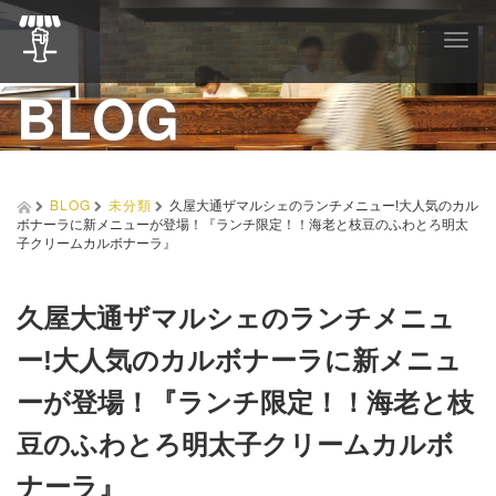
T
o
BLOG
g
g
l
e
n
a
BLOG
未分類
久屋大通ザマルシェのランチメニュー!大人気のカル
v
ボナーラに新メニューが登場！『ランチ限定！！海老と枝豆のふわとろ明太
i
子クリームカルボナーラ』
g
a
t
久屋大通ザマルシェのランチメニュ
i
o
ー!大人気のカルボナーラに新メニュ
n
ーが登場！『ランチ限定！！海老と枝
豆のふわとろ明太子クリームカルボ
ナーラ』