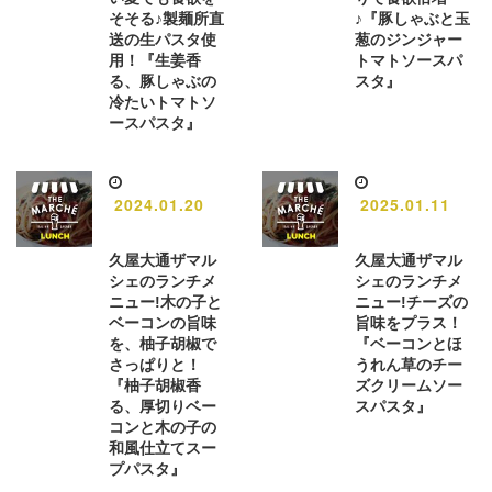
そそる♪製麺所直
♪『豚しゃぶと玉
送の生パスタ使
葱のジンジャー
用！『生姜香
トマトソースパ
る、豚しゃぶの
スタ』
冷たいトマトソ
ースパスタ』
2024.01.20
2025.01.11
久屋大通ザマル
久屋大通ザマル
シェのランチメ
シェのランチメ
ニュー!木の子と
ニュー!チーズの
ベーコンの旨味
旨味をプラス！
を、柚子胡椒で
『ベーコンとほ
さっぱりと！
うれん草のチー
『柚子胡椒香
ズクリームソー
る、厚切りベー
スパスタ』
コンと木の子の
和風仕立てスー
プパスタ』