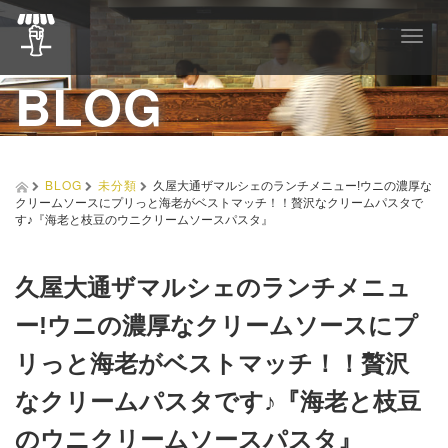
T
o
BLOG
g
g
l
e
n
a
BLOG
未分類
久屋大通ザマルシェのランチメニュー!ウニの濃厚な
v
クリームソースにプリっと海老がベストマッチ！！贅沢なクリームパスタで
i
す♪『海老と枝豆のウニクリームソースパスタ』
g
a
t
久屋大通ザマルシェのランチメニュ
i
o
ー!ウニの濃厚なクリームソースにプ
n
リっと海老がベストマッチ！！贅沢
なクリームパスタです♪『海老と枝豆
のウニクリームソースパスタ』