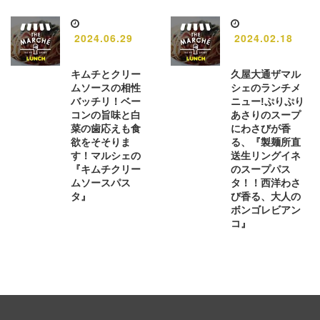
2024.06.29
2024.02.18
キムチとクリー
久屋大通ザマル
ムソースの相性
シェのランチメ
バッチリ！ベー
ニュー!ぷりぷり
コンの旨味と白
あさりのスープ
菜の歯応えも食
にわさびが香
欲をそそりま
る、『製麺所直
す！マルシェの
送生リングイネ
『キムチクリー
のスープパス
ムソースパス
タ！！西洋わさ
タ』
び香る、大人の
ボンゴレビアン
コ』