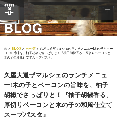
T
o
BLOG
g
g
l
e
n
a
BLOG
未分類
久屋大通ザマルシェのランチメニュー!木の子とベー
v
コンの旨味を、柚子胡椒でさっぱりと！『柚子胡椒香る、厚切りベーコンと
i
木の子の和風仕立てスープパスタ』
g
a
t
久屋大通ザマルシェのランチメニュ
i
o
ー!木の子とベーコンの旨味を、柚子
n
胡椒でさっぱりと！『柚子胡椒香る、
厚切りベーコンと木の子の和風仕立て
スープパスタ』