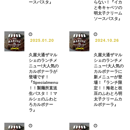
ースパスタ』
らない！『イカ
と冬キャベツの
明太子クリーム
ソースパスタ』
2025.01.20
2024.10.26
久屋大通ザマル
久屋大通ザマル
シェのランチメ
シェのランチメ
ニュー!大人気の
ニュー!大人気の
カルボナーラが
カルボナーラに
登場です！
新メニューが登
『Specialmenu
場！『ランチ限
！！製麺所直送
定！！海老と枝
生パスタ！！マ
豆のふわとろ明
ルシェのふわと
太子クリームカ
ろカルボナー
ルボナーラ』
ラ』