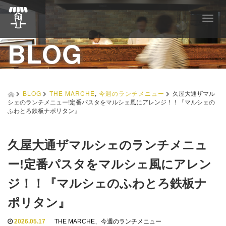
T
o
BLOG
g
g
l
e
n
a
BLOG
THE MARCHE
,
今週のランチメニュー
久屋大通ザマル
v
シェのランチメニュー!定番パスタをマルシェ風にアレンジ！！『マルシェの
i
ふわとろ鉄板ナポリタン』
g
a
t
久屋大通ザマルシェのランチメニュ
i
o
ー!定番パスタをマルシェ風にアレン
n
ジ！！『マルシェのふわとろ鉄板ナ
ポリタン』
2026.05.17
THE MARCHE
、
今週のランチメニュー