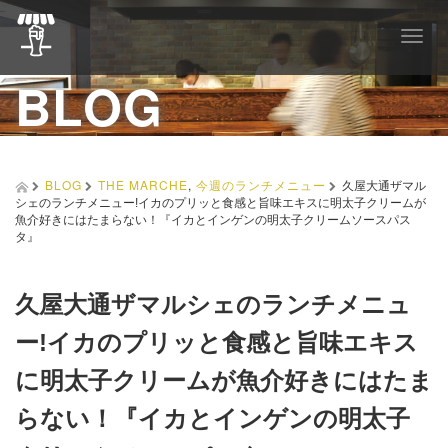
T
o
BLOG
g
g
l
e
n
a
BLOG
THE MARCHE
,
今週のランチメニュー
久屋大通ザマル
v
シェのランチメニュー!イカのプリッと食感と旨味エキスに明太子クリームが
i
魚介好きにはたまらない！『イカとインゲンの明太子クリームソースパス
タ』
g
a
t
i
久屋大通ザマルシェのランチメニュ
o
ー!イカのプリッと食感と旨味エキス
n
に明太子クリームが魚介好きにはたま
らない！『イカとインゲンの明太子