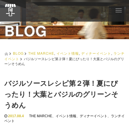
T
o
BLOG
g
g
l
e
n
a
BLOG
THE MARCHE
,
イベント情報
,
ディナーイベント
,
ランチ
v
イベント
バジルソースレシピ第２弾！夏にぴったり！大葉とバジルのグリ
i
ーンそうめん
g
a
t
バジルソースレシピ第２弾！夏にぴ
i
o
ったり！大葉とバジルのグリーンそ
n
うめん
2017.08.4
THE MARCHE
、
イベント情報
、
ディナーイベント
、
ランチイ
ベント