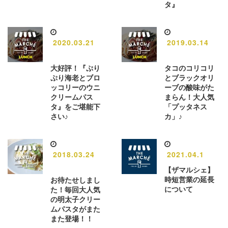
タ』
2020.03.21
2019.03.14
大好評！『ぷり
タコのコリコリ
ぷり海老とブロ
とブラックオリ
ッコリーのウニ
ーブの酸味がた
クリームパス
まらん！大人気
タ』をご堪能下
「プッタネス
さい♪
カ」♪
2018.03.24
2021.04.1
【ザマルシェ】
時短営業の延長
お待たせしまし
について
た！毎回大人気
の明太子クリー
ムパスタがまた
また登場！！