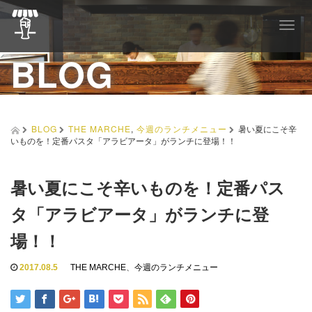
T
o
BLOG
g
g
l
e
n
a
BLOG
THE MARCHE
,
今週のランチメニュー
暑い夏にこそ辛
v
いものを！定番パスタ「アラビアータ」がランチに登場！！
i
g
a
暑い夏にこそ辛いものを！定番パス
t
i
タ「アラビアータ」がランチに登
o
n
場！！
2017.08.5
THE MARCHE
、
今週のランチメニュー