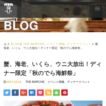
T
o
BLOG
g
g
l
e
n
a
BLOG
THE MARCHE
,
イベント情報
,
ディナーイベント
蟹、
v
海老、いくら、ウニ大放出！ディナー限定「秋のでら海鮮祭」
i
g
a
蟹、海老、いくら、ウニ大放出！ディ
t
i
ナー限定「秋のでら海鮮祭」
o
n
2017.10.10
THE MARCHE
、
イベント情報
、
ディナーイベント