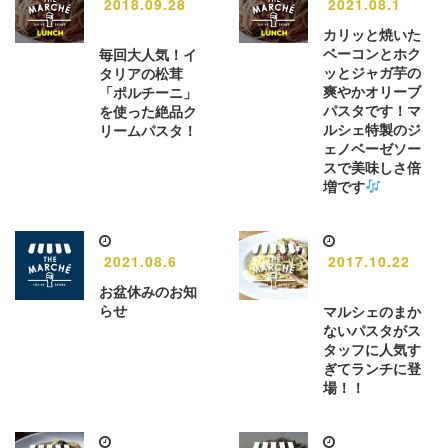
2018.09.28
2021.08.1
カリッと焼いた
ベーコンとホク
毎回大人気！イ
ッとジャガ芋の
タリアの松茸
爽やかオリーブ
「ポルチーニ」
パスタです！マ
を使った絶品ク
ルシェ特製のジ
リームパスタ！
ェノベーゼソー
スで美味しさ倍
増です
2021.08.6
2017.10.22
お盆休みのお知
らせ
マルシェのまか
ないパスタがス
タッフに人気す
ぎてランチに登
場！！