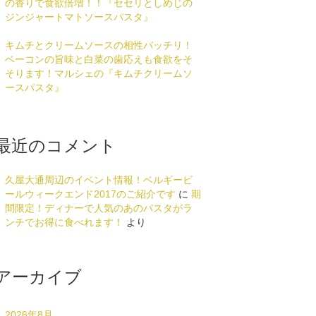
の香りで食欲倍増！！『セセリとしめじの
ジンジャートマトソースパスタ』
キムチとクリームソースの相性バッチリ！
ベーコンの旨味と白菜の歯応えも食欲をそ
そります！マルシェの『キムチクリームソ
ースパスタ』
最近のコメント
久屋大通周辺のイベント情報！ベルギービ
ールウィークエンド2017のご紹介です
に
期
間限定！ディナーで人気のあのパスタがラ
ンチでお得に食べれます！
より
アーカイブ
2026年8月