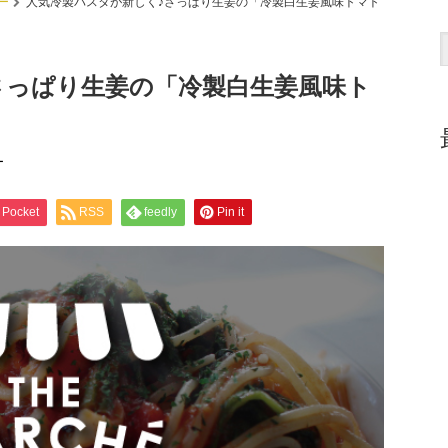
ー
人気冷製パスタが新しく♪さっぱり生姜の「冷製白生姜風味トマト
さっぱり生姜の「冷製白生姜風味ト
ー
Pocket
RSS
feedly
Pin it