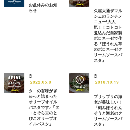
お盆休みのお知
らせ
久屋大通ザマル
シェのランチメ
ニュー!大人
気！！コトコト
煮込んだ自家製
ボロネーゼで作
る『ほうれん草
のボロネーゼク
リームソースパ
スタ』
2022.05.8
2018.10.19
タコの旨味がぎ
ゅっと詰まった
プリップリの海
オリーブオイル
老が美味しい！
パスタです♪「タ
「刻みほうれん
コとそら豆のと
そうと海老のク
びこオリーブオ
リームソースパ
イルパスタ」
スタ」