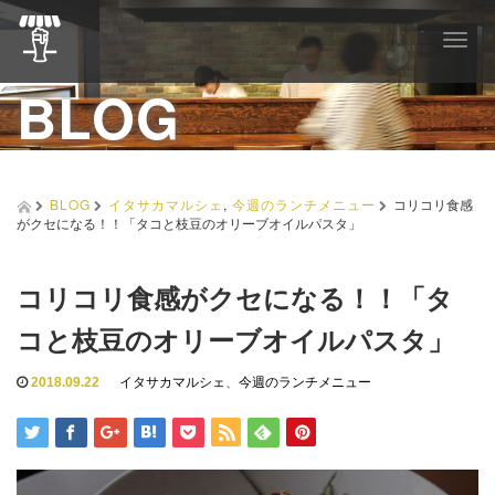
T
o
BLOG
g
g
l
e
n
a
BLOG
イタサカマルシェ
,
今週のランチメニュー
コリコリ食感
v
がクセになる！！「タコと枝豆のオリーブオイルパスタ」
i
g
a
コリコリ食感がクセになる！！「タ
t
i
コと枝豆のオリーブオイルパスタ」
o
n
2018.09.22
イタサカマルシェ
、
今週のランチメニュー