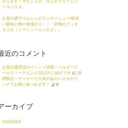
そります！マルシェの『キムチクリームソ
ースパスタ』
久屋大通ザマルシェのランチメニュー!程良
い酸味と蛸の食感が◎！！『岩蛸のプッタ
ネスカ（トマトソースパスタ）』
最近のコメント
久屋大通周辺のイベント情報！ベルギービ
ールウィークエンド2017のご紹介です
に
期
間限定！ディナーで人気のあのパスタがラ
ンチでお得に食べれます！
より
アーカイブ
2026年8月