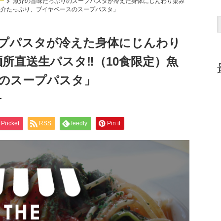
ー
魚介の旨味たっぷりのスープパスタが冷えた身体にじんわり染み
）魚介たっぷり、ブイヤベースのスープパスタ」
プパスタが冷えた身体にじんわり
所直送生パスタ‼︎（10食限定）魚
のスープパスタ」
ー
Pocket
RSS
feedly
Pin it