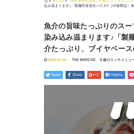
BLOG
THE MARCHE
,
今週のランチメニュ
込み温まります♪「製麺所直送生パスタ‼︎（10食限定
魚介の旨味たっぷりのスー
染み込み温まります♪「製麺
介たっぷり、ブイヤベース
2022.01.16
THE MARCHE
、
今週のランチメニュ
Tweet
Share
+1
Hatena