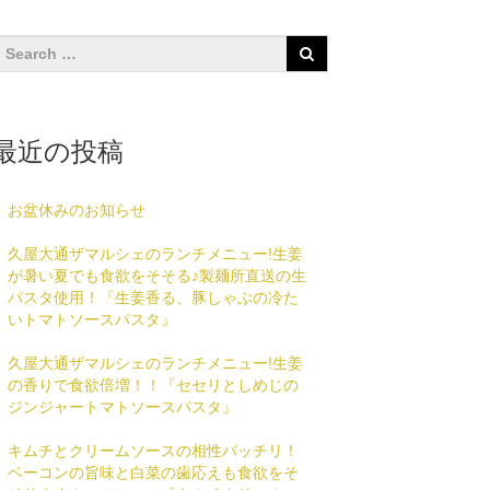
最近の投稿
お盆休みのお知らせ
久屋大通ザマルシェのランチメニュー!生姜
が暑い夏でも食欲をそそる♪製麺所直送の生
パスタ使用！『生姜香る、豚しゃぶの冷た
いトマトソースパスタ』
久屋大通ザマルシェのランチメニュー!生姜
の香りで食欲倍増！！『セセリとしめじの
ジンジャートマトソースパスタ』
キムチとクリームソースの相性バッチリ！
ベーコンの旨味と白菜の歯応えも食欲をそ