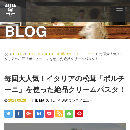
T
o
BLOG
g
g
l
e
n
a
BLOG
THE MARCHE
,
今週のランチメニュー
毎回大人気！イ
v
タリアの松茸「ポルチーニ」を使った絶品クリームパスタ！
i
g
a
毎回大人気！イタリアの松茸「ポルチ
t
i
ーニ」を使った絶品クリームパスタ！
o
n
2018.09.28
THE MARCHE
、
今週のランチメニュー