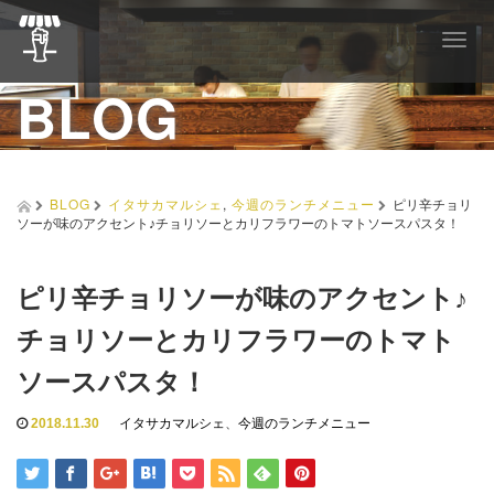
T
o
BLOG
g
g
l
e
n
a
BLOG
イタサカマルシェ
,
今週のランチメニュー
ピリ辛チョリ
v
ソーが味のアクセント♪チョリソーとカリフラワーのトマトソースパスタ！
i
g
a
ピリ辛チョリソーが味のアクセント♪
t
i
チョリソーとカリフラワーのトマト
o
n
ソースパスタ！
2018.11.30
イタサカマルシェ
、
今週のランチメニュー