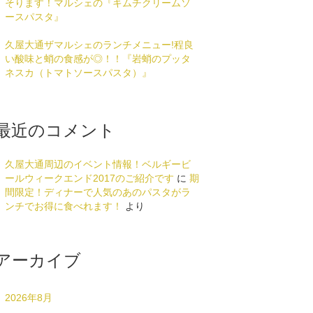
そります！マルシェの『キムチクリームソ
ースパスタ』
久屋大通ザマルシェのランチメニュー!程良
い酸味と蛸の食感が◎！！『岩蛸のプッタ
ネスカ（トマトソースパスタ）』
最近のコメント
久屋大通周辺のイベント情報！ベルギービ
ールウィークエンド2017のご紹介です
に
期
間限定！ディナーで人気のあのパスタがラ
ンチでお得に食べれます！
より
アーカイブ
2026年8月