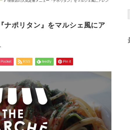
ー
喫茶店の人気定番メニュー『ナポリタン』をマルシェ風にアレン
『ナポリタン』をマルシェ風にア
ー
Pocket
RSS
feedly
Pin it