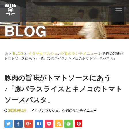
T
o
BLOG
g
g
l
e
n
a
BLOG
イタサカマルシェ
,
今週のランチメニュー
豚肉の旨味が
v
トマトソースにあう♪「豚バラスライスとキノコのトマトソースパスタ」
i
g
a
豚肉の旨味がトマトソースにあう
t
i
♪「豚バラスライスとキノコのトマト
o
n
ソースパスタ」
2019.09.14
イタサカマルシェ
、
今週のランチメニュー