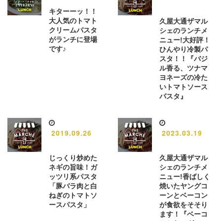
キターーッ！！
大人気のトマト
久屋大通ザマル
クリームパスタ
シェのランチメ
がランチに登場
ニュー!大好評！
です♪
ひんやり冷製パ
スタ！！『バジ
ル香る、ツナマ
ヨネーズの冷た
いトマトソース
パスタ』
2019.09.26
2023.03.19
じっくり炒めた
久屋大通ザマル
ネギの旨味！ガ
シェのランチメ
ッツリ系パスタ
ニュー!香ばしく
「豚バラ肉と白
焼いたヤングコ
ねぎのトマトソ
ーンとベーコン
ースパスタ」
が食欲をそそり
ます！『ベーコ