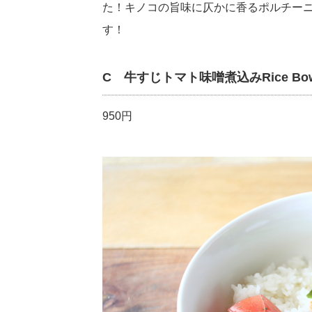
た！キノコの旨味に仄かに香るポルチー
す！
C 牛すじトマト味噌煮込みRice Bow
950円