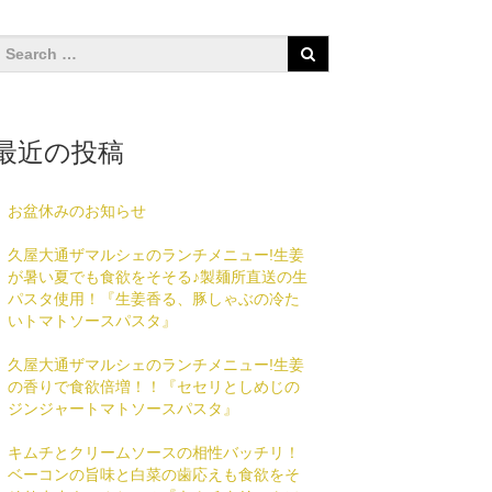
最近の投稿
お盆休みのお知らせ
久屋大通ザマルシェのランチメニュー!生姜
が暑い夏でも食欲をそそる♪製麺所直送の生
パスタ使用！『生姜香る、豚しゃぶの冷た
いトマトソースパスタ』
久屋大通ザマルシェのランチメニュー!生姜
の香りで食欲倍増！！『セセリとしめじの
ジンジャートマトソースパスタ』
キムチとクリームソースの相性バッチリ！
ベーコンの旨味と白菜の歯応えも食欲をそ