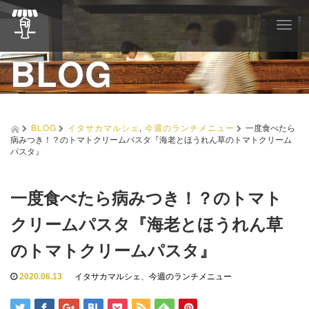
T
o
BLOG
g
g
l
e
n
a
BLOG
イタサカマルシェ
,
今週のランチメニュー
一度食べたら
v
病みつき！？のトマトクリームパスタ『海老とほうれん草のトマトクリーム
i
パスタ』
g
a
t
一度食べたら病みつき！？のトマト
i
o
クリームパスタ『海老とほうれん草
n
のトマトクリームパスタ』
2020.06.13
イタサカマルシェ
、
今週のランチメニュー