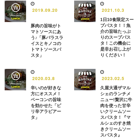
2019.09.20
2021.10.3
1日10食限定スー
プパスタ！！魚
豚肉の旨味がト
介の旨味たっぷ
マトソースにあ
りのスープパス
う♪「豚バラスラ
タ！この機会に
イスとキノコの
是非お召し上が
トマトソースパ
りください！
スタ」
2020.03.8
2023.02.5
辛いのが好きな
久屋大通ザマル
方にオススメ！
シェのランチメ
ベーコンの旨味
ニュー!贅沢に牛
を効かせた「ピ
肉を使った甘辛
リ辛アラビアー
いクリームソー
タ」
スパスタ！『マ
ルシェのすき焼
きクリームソー
スパスタ』