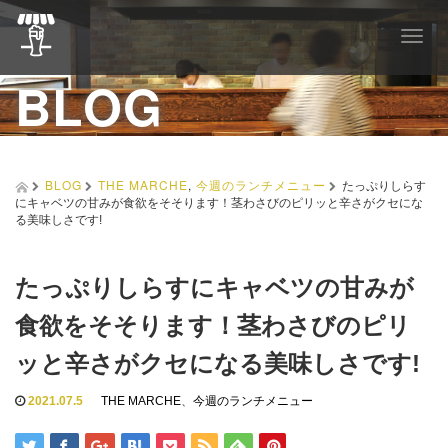
T
o
BLOG
g
g
l
e
n
a
BLOG
THE MARCHE
,
今週のランチメニュー
たっぷりしらす
v
にキャベツの甘みが食欲をそそります！茎わさびのピリッと辛さがクセにな
i
る美味しさです!
g
a
t
たっぷりしらすにキャベツの甘みが
i
o
食欲をそそります！茎わさびのピリ
n
ッと辛さがクセになる美味しさです!
2021.07.5
THE MARCHE
、
今週のランチメニュー