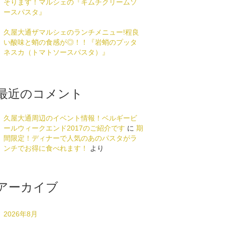
そります！マルシェの『キムチクリームソ
ースパスタ』
久屋大通ザマルシェのランチメニュー!程良
い酸味と蛸の食感が◎！！『岩蛸のプッタ
ネスカ（トマトソースパスタ）』
最近のコメント
久屋大通周辺のイベント情報！ベルギービ
ールウィークエンド2017のご紹介です
に
期
間限定！ディナーで人気のあのパスタがラ
ンチでお得に食べれます！
より
アーカイブ
2026年8月