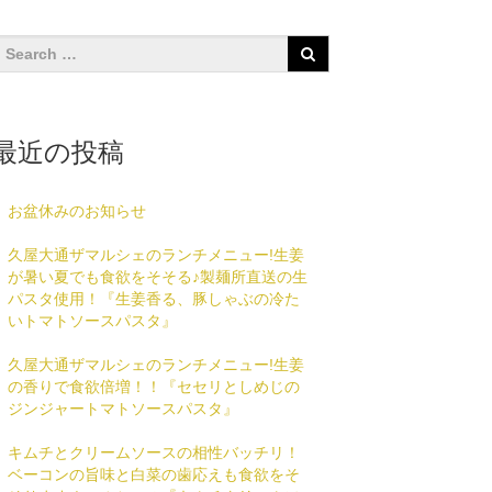
最近の投稿
お盆休みのお知らせ
久屋大通ザマルシェのランチメニュー!生姜
が暑い夏でも食欲をそそる♪製麺所直送の生
パスタ使用！『生姜香る、豚しゃぶの冷た
いトマトソースパスタ』
久屋大通ザマルシェのランチメニュー!生姜
の香りで食欲倍増！！『セセリとしめじの
ジンジャートマトソースパスタ』
キムチとクリームソースの相性バッチリ！
ベーコンの旨味と白菜の歯応えも食欲をそ