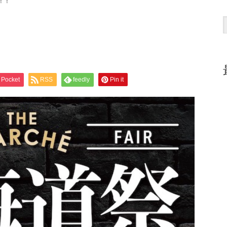
！！
Pocket
RSS
feedly
Pin it