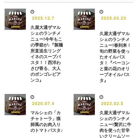
2025.12.7
2025.03.23
久屋大通ザマル
シェのランチメ
久屋大通ザマル
ニュー!今年もこ
シェのランチメ
の季節が♪『製麺
ニュー!春到来！
所直送生リング
旬の野菜を使っ
イネのスープパ
たオイルパス
スタ！！西洋わ
タ！『ベーコン
さび香る、大人
と菜の花のオリ
のボンゴレビア
ーブオイルパス
ンコ』
タ』
2020.07.4
2023.02.5
マルシェの「カ
久屋大通ザマル
チャトーラ」猟
シェのランチメ
師風のお肉入り
ニュー!贅沢に牛
のトマトパスタ♪
肉を使った甘辛
いクリームソー