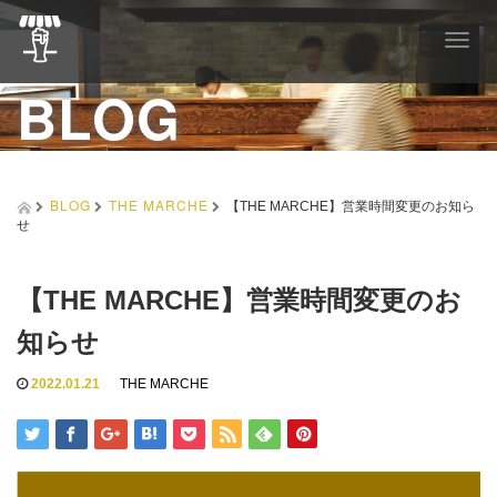
T
o
BLOG
g
g
l
e
n
a
BLOG
THE MARCHE
【THE MARCHE】営業時間変更のお知ら
v
せ
i
g
a
【THE MARCHE】営業時間変更のお
t
i
知らせ
o
n
2022.01.21
THE MARCHE