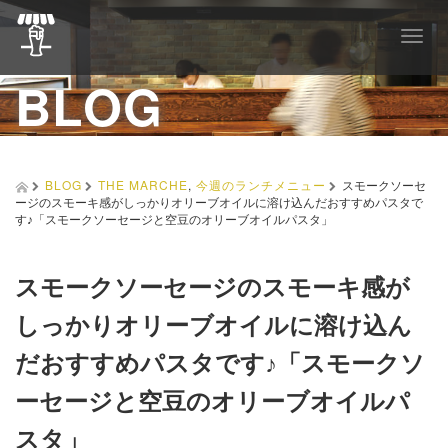
T
o
BLOG
g
g
l
e
n
a
BLOG
THE MARCHE
,
今週のランチメニュー
スモークソーセ
v
ージのスモーキ感がしっかりオリーブオイルに溶け込んだおすすめパスタで
i
す♪「スモークソーセージと空豆のオリーブオイルパスタ」
g
a
t
スモークソーセージのスモーキ感が
i
o
しっかりオリーブオイルに溶け込ん
n
だおすすめパスタです♪「スモークソ
ーセージと空豆のオリーブオイルパ
スタ」