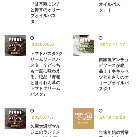
『甘辛鶏ミンチ
オイルパス
と舞茸のオリー
タ」！
ブオイルパス
タ』
2020.06.6
2017.11.17
トマトパスタ×ク
リームソースパ
自家製アンチョ
スタ！？どっち
ビソースが絶
も一度に味わえ
品！！冬キャベ
る、絶品『海老
ツとあさりのオ
とほうれん草の
リーブオイルパ
トマトクリーム
スタ！
パスタ』
2025.07.7
2019.12.20
久屋大通ザマル
シェのランチメ
年末年始の営業