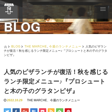
T
o
BLOG
g
g
l
e
n
a
BLOG
THE MARCHE
,
今週のランチメニュー
人気のピザラン
v
チが復活！秋を感じるランチ限定メニュー♪『プロシュートと木の子のグラタ
i
ンピザ』
g
a
t
人気のピザランチが復活！秋を感じる
i
o
ランチ限定メニュー♪『プロシュート
n
と木の子のグラタンピザ』
2022.10.29
THE MARCHE
、
今週のランチメニュー