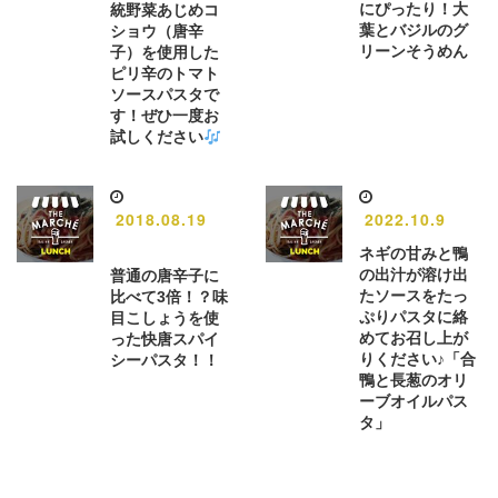
にぴったり！大
統野菜あじめコ
葉とバジルのグ
ショウ（唐辛
リーンそうめん
子）を使用した
ピリ辛のトマト
ソースパスタで
す！ぜひ一度お
試しください
2018.08.19
2022.10.9
ネギの甘みと鴨
の出汁が溶け出
普通の唐辛子に
たソースをたっ
比べて3倍！？味
ぷりパスタに絡
目こしょうを使
めてお召し上が
った快唐スパイ
りください♪「合
シーパスタ！！
鴨と長葱のオリ
ーブオイルパス
タ」