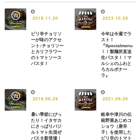
2018.11.30
2023.10.28
ピリ辛チョリソ
今年は今週でラ
ーが味のアクセ
スト！
ント♪チョリソー
『Specialmenu
とカリフラワー
！！製麺所直送
のトマトソース
生パスタ！！マ
パスタ！
ルシェのふわと
ろカルボナー
ラ』
2018.06.29
2021.09.26
暑い季節にぴっ
岐阜中津川の伝
たり！イタサカ
統野菜あじめコ
にさっぱりバジ
ショウ（唐辛
ルトマト生混ぜ
子）を使用した
パスタ新登場！
ピリ辛のトマト