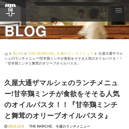
T
o
BLOG
g
g
l
e
n
a
BLOG
THE MARCHE
,
今週のランチメニュー
久屋大通ザマル
v
シェのランチメニュー!甘辛鶏ミンチが食欲をそそる人気のオイルパスタ！！
i
『甘辛鶏ミンチと舞茸のオリーブオイルパスタ』
g
a
t
久屋大通ザマルシェのランチメニュ
i
o
ー!甘辛鶏ミンチが食欲をそそる人気
n
のオイルパスタ！！『甘辛鶏ミンチ
と舞茸のオリーブオイルパスタ』
2023.12.9
THE MARCHE
、
今週のランチメニュー