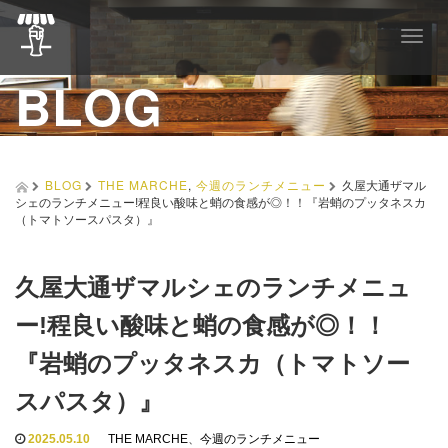
T
o
BLOG
g
g
l
e
n
a
BLOG
THE MARCHE
,
今週のランチメニュー
久屋大通ザマル
v
シェのランチメニュー!程良い酸味と蛸の食感が◎！！『岩蛸のプッタネスカ
i
（トマトソースパスタ）』
g
a
t
久屋大通ザマルシェのランチメニュ
i
o
ー!程良い酸味と蛸の食感が◎！！
n
『岩蛸のプッタネスカ（トマトソー
スパスタ）』
2025.05.10
THE MARCHE
、
今週のランチメニュー