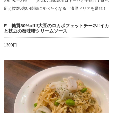
の組み合わせ！！人気の自家製ボロネーゼと半熟卵で食べ
応え抜群♪寒い時期に食べたくなる、濃厚ドリアを是非！
E 糖質80%off‼︎大豆のロカボフェットチーネ‼︎イカ
と枝豆の蟹味噌クリームソース
1300円