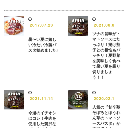
2017.07.23
2021.08.8
ツナの旨味がト
マトソースにた
暑〜い夏に嬉し
っぷり！揚げ茄
い冷たい冷製パ
子との相性もバ
スタ始めました♪
ッチリ！夏野菜
を美味しく食べ
て暑い夏を乗り
切りましょ
う！！
2021.11.14
2020.02.1
人気の『甘辛鶏
そぼろとほうれ
今週のイチオシ
ん草のトマトソ
はコレ！牛肉を
ースパスタ』が
使用した贅沢な