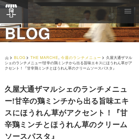
T
o
BLOG
g
g
l
e
n
a
BLOG
THE MARCHE
,
今週のランチメニュー
久屋大通ザマル
v
シェのランチメニュー!甘辛の鶏ミンチから出る旨味エキスにほうれん草がア
i
クセント！『甘辛鶏ミンチとほうれん草のクリームソースパスタ』
g
a
t
久屋大通ザマルシェのランチメニュ
i
o
ー!甘辛の鶏ミンチから出る旨味エキ
n
スにほうれん草がアクセント！『甘
辛鶏ミンチとほうれん草のクリーム
ソースパスタ』